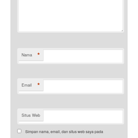
*
Nama
*
Email
Situs Web
Simpan nama, email, dan situs web saya pada