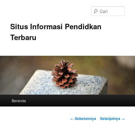
Langsung
ke
Cari
konten
utama
Situs Informasi Pendidkan
Terbaru
Menu
Beranda
utama
Navigasi
←
Sebelumnya
Selanjutnya
→
Tulisan