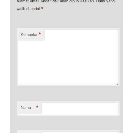
Alamat email Anda tidak akan dipublikasikan.
Ruas yang
*
wajib ditandai
*
Komentar
*
Nama