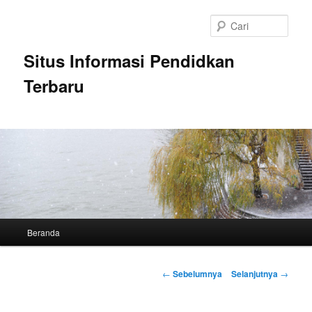
Langsung
ke
Cari
konten
utama
Situs Informasi Pendidkan
Terbaru
Menu
Beranda
utama
Navigasi
←
Sebelumnya
Selanjutnya
→
Tulisan