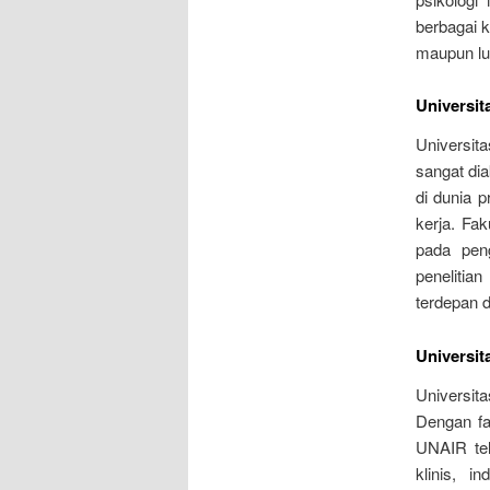
berbagai 
maupun lua
Universit
Universita
sangat di
di dunia 
kerja. Fa
pada pen
penelitia
terdepan 
Universit
Universita
Dengan fa
UNAIR tel
klinis, i