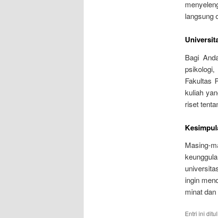
menyelen
langsung 
Universi
Bagi And
psikologi
Fakultas 
kuliah ya
riset tent
Kesimpul
Masing-ma
keunggulan
universit
ingin men
minat dan 
Entri ini dit