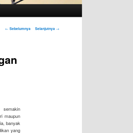
Navigasi
←
Sebelumnya
Selanjutnya
→
Tulisan
ngan
a semakin
ri maupun
ia, banyak
dikan yang