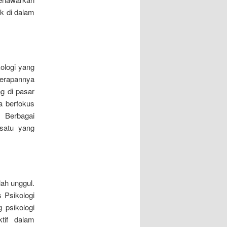
k di dalam
kologi yang
nerapannya
g di pasar
a berfokus
 Berbagai
 satu yang
lah unggul.
 Psikologi
 psikologi
ktif dalam