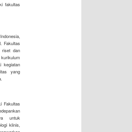
i fakultas
Indonesia,
. Fakultas
 riset dan
 kurikulum
i kegiatan
itas yang
a.
i Fakultas
edepankan
wa untuk
gi klinis,
menawarkan