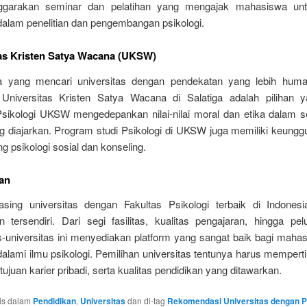
ggarakan seminar dan pelatihan yang mengajak mahasiswa untuk
dalam penelitian dan pengembangan psikologi.
tas Kristen Satya Wacana (UKSW)
a yang mencari universitas dengan pendekatan yang lebih huma
, Universitas Kristen Satya Wacana di Salatiga adalah pilihan y
Psikologi UKSW mengedepankan nilai-nilai moral dan etika dalam s
ng diajarkan. Program studi Psikologi di UKSW juga memiliki keungg
ang psikologi sosial dan konseling.
an
sing universitas dengan Fakultas Psikologi terbaik di Indonesi
 tersendiri. Dari segi fasilitas, kualitas pengajaran, hingga pel
as-universitas ini menyediakan platform yang sangat baik bagi maha
dalami ilmu psikologi. Pemilihan universitas tentunya harus memper
tujuan karier pribadi, serta kualitas pendidikan yang ditawarkan.
ulis dalam
Pendidikan
,
Universitas
dan di-tag
Rekomendasi Universitas dengan 