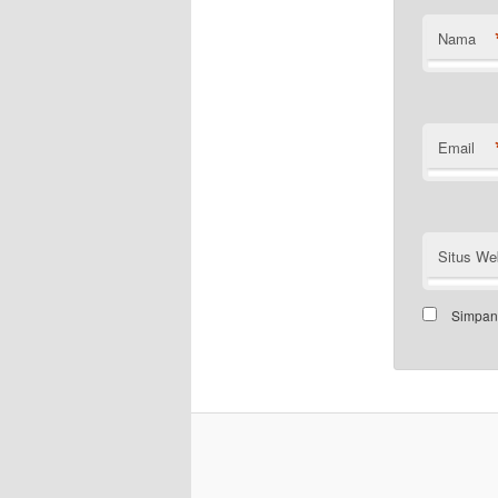
Nama
Email
Situs We
Simpan 