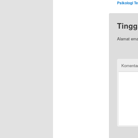
Psikologi Te
Tingg
Alamat emai
Komenta