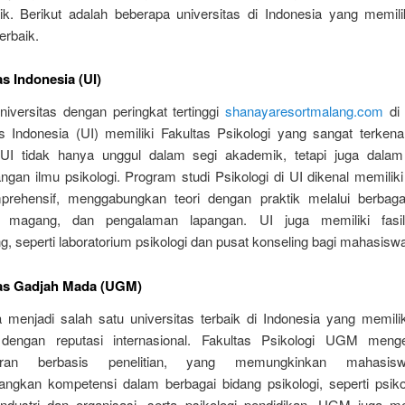
ik. Berikut adalah beberapa universitas di Indonesia yang memilik
erbaik.
as Indonesia (UI)
niversitas dengan peringkat tertinggi
shanayaresortmalang.com
di 
as Indonesia (UI) memiliki Fakultas Psikologi yang sangat terkenal
 UI tidak hanya unggul dalam segi akademik, tetapi juga dalam
gan ilmu psikologi. Program studi Psikologi di UI dikenal memiliki
rehensif, menggabungkan teori dengan praktik melalui berbaga
an, magang, dan pengalaman lapangan. UI juga memiliki fasil
 seperti laboratorium psikologi dan pusat konseling bagi mahasisw
tas Gadjah Mada (UGM)
menjadi salah satu universitas terbaik di Indonesia yang memilik
i dengan reputasi internasional. Fakultas Psikologi UGM meng
jaran berbasis penelitian, yang memungkinkan mahasis
gkan kompetensi dalam berbagai bidang psikologi, seperti psikolo
 industri dan organisasi, serta psikologi pendidikan. UGM juga 