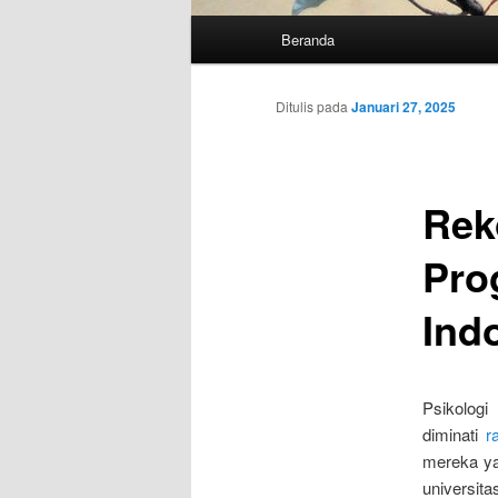
Menu
Beranda
utama
Ditulis pada
Januari 27, 2025
Rek
Pro
Ind
Psikolog
diminati
r
mereka ya
universit