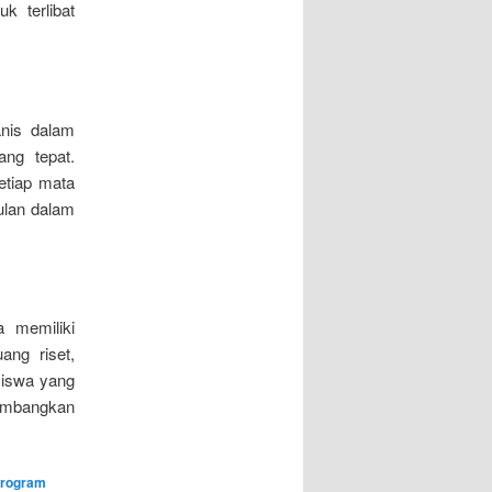
 terlibat
nis dalam
ang tepat.
etiap mata
ulan dalam
a memiliki
uang riset,
siswa yang
timbangkan
Program