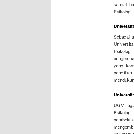
sangat ba
Psikologi t
Universit
Sebagai u
Universit
Psikologi
pengemban
yang komp
peneliti
mendukung,
Universi
UGM juga 
Psikolog
pembela
mengemban
psikologi