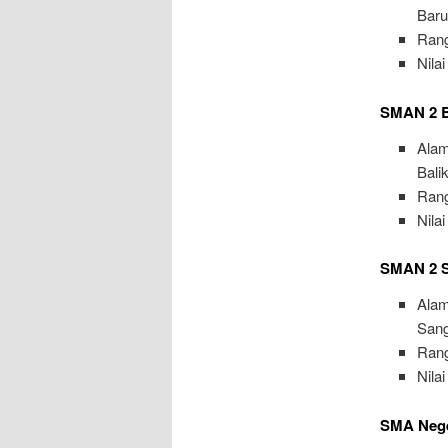
Baru
Rang
Nilai
SMAN 2 B
Ala
Bali
Rang
Nilai
SMAN 2 S
Ala
Sang
Rang
Nilai
SMA Nege