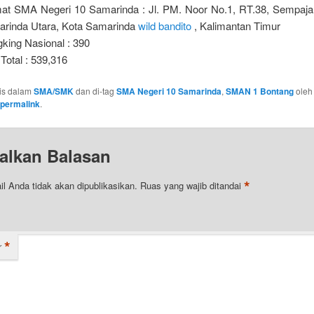
at SMA Negeri 10 Samarinda : Jl. PM. Noor No.1, RT.38, Sempaja 
rinda Utara, Kota Samarinda
wild bandito
, Kalimantan Timur
king Nasional : 390
 Total : 539,316
ulis dalam
SMA/SMK
dan di-tag
SMA Negeri 10 Samarinda
,
SMAN 1 Bontang
ole
permalink
.
alkan Balasan
*
l Anda tidak akan dipublikasikan.
Ruas yang wajib ditandai
*
r