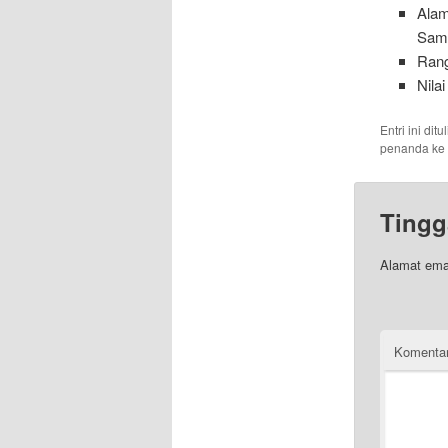
Alam
Sama
Rang
Nilai
Entri ini dit
penanda ke
Tingg
Alamat emai
Komenta