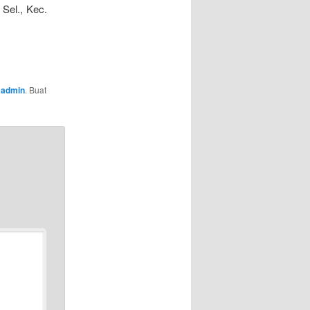
Sel., Kec.
h
admin
. Buat