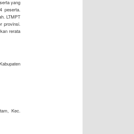
serta yang
4 peserta.
lah. LTMPT
r provinsi.
rkan rerata
 Kabupaten
tam, Kec.