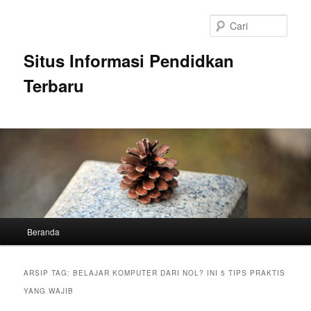
Langsung
Langsung
ke
ke
Cari
konten
konten
utama
sekunder
Situs Informasi Pendidkan
Terbaru
Menu
Beranda
utama
ARSIP TAG:
BELAJAR KOMPUTER DARI NOL? INI 5 TIPS PRAKTIS
YANG WAJIB