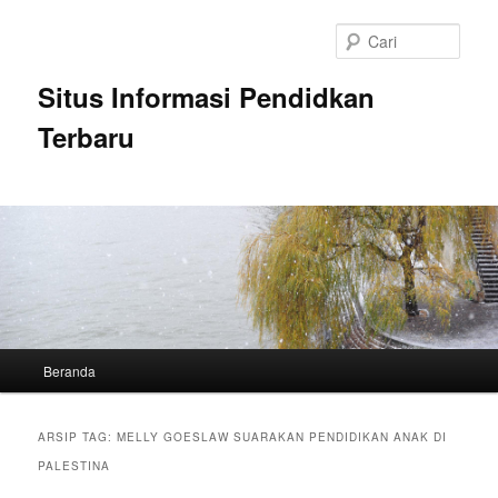
Langsung
Langsung
ke
ke
Cari
konten
konten
utama
sekunder
Situs Informasi Pendidkan
Terbaru
Menu
Beranda
utama
ARSIP TAG:
MELLY GOESLAW SUARAKAN PENDIDIKAN ANAK DI
PALESTINA