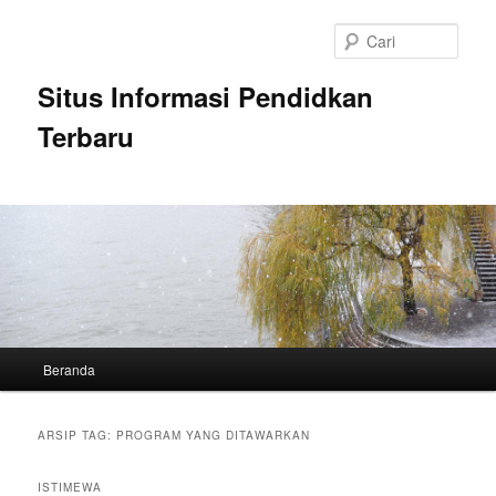
Langsung
Langsung
ke
ke
Cari
konten
konten
utama
sekunder
Situs Informasi Pendidkan
Terbaru
Menu
Beranda
utama
ARSIP TAG:
PROGRAM YANG DITAWARKAN
ISTIMEWA