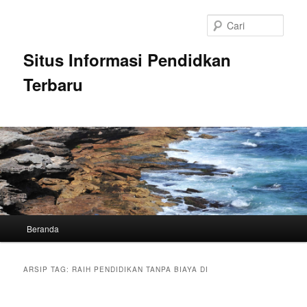
Langsung
Langsung
ke
ke
Cari
konten
konten
utama
sekunder
Situs Informasi Pendidkan
Terbaru
Menu
Beranda
utama
ARSIP TAG:
RAIH PENDIDIKAN TANPA BIAYA DI