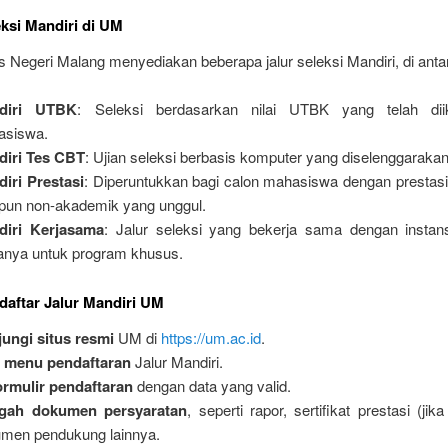
eksi Mandiri di UM
s Negeri Malang menyediakan beberapa jalur seleksi Mandiri, di anta
diri UTBK
: Seleksi berdasarkan nilai UTBK yang telah diik
asiswa.
diri Tes CBT
: Ujian seleksi berbasis komputer yang diselenggaraka
iri Prestasi
: Diperuntukkan bagi calon mahasiswa dengan prestas
un non-akademik yang unggul.
diri Kerjasama
: Jalur seleksi yang bekerja sama dengan instansi
anya untuk program khusus.
aftar Jalur Mandiri UM
ungi situs resmi
UM di
https://um.ac.id
.
h menu pendaftaran
Jalur Mandiri.
formulir pendaftaran
dengan data yang valid.
gah dokumen persyaratan
, seperti rapor, sertifikat prestasi (jik
men pendukung lainnya.