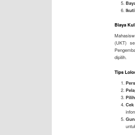
Baya
Ikut
Biaya Kul
Mahasiswa
(UKT) se
Pengemban
dipilih.
Tips Lolo
Pers
Pela
Pili
Cek
info
Gun
untu