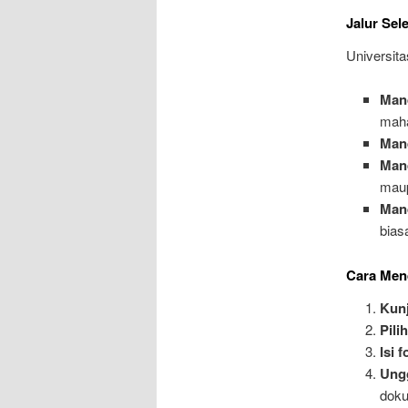
Jalur Sel
Universita
Man
mah
Man
Mand
maup
Man
bias
Cara Mend
Kunj
Pili
Isi 
Ung
doku