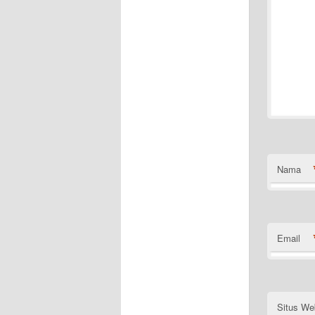
Nama
Email
Situs We