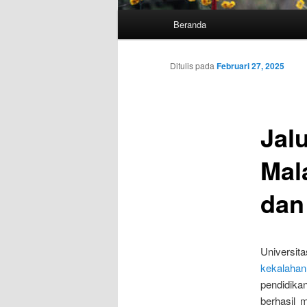
Menu
Beranda
utama
Ditulis pada
Februari 27, 2025
Jal
Mal
dan
Universi
kekalahan
pendidika
berhasil 