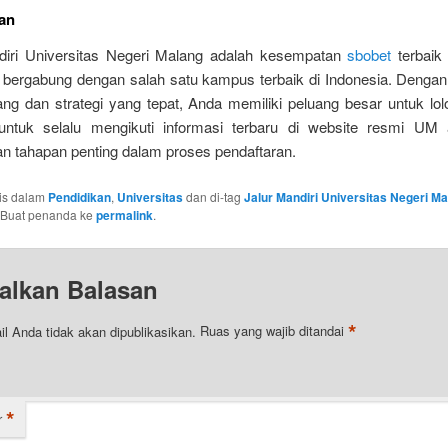
an
diri Universitas Negeri Malang adalah kesempatan
sbobet
terbaik
n bergabung dengan salah satu kampus terbaik di Indonesia. Dengan
ng dan strategi yang tepat, Anda memiliki peluang besar untuk lolo
untuk selalu mengikuti informasi terbaru di website resmi UM 
n tahapan penting dalam proses pendaftaran.
ulis dalam
Pendidikan
,
Universitas
dan di-tag
Jalur Mandiri Universitas Negeri M
 Buat penanda ke
permalink
.
alkan Balasan
*
l Anda tidak akan dipublikasikan.
Ruas yang wajib ditandai
*
r