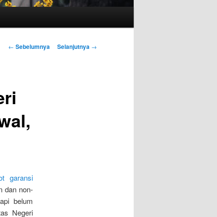
Navigasi
←
Sebelumnya
Selanjutnya
→
Tulisan
ri
wal,
ot garansi
an dan non-
tapi belum
tas Negeri