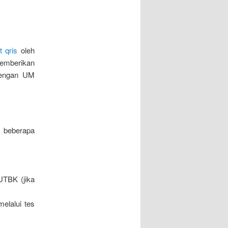
t qris
oleh
memberikan
dengan UM
 beberapa
UTBK (jika
elalui tes