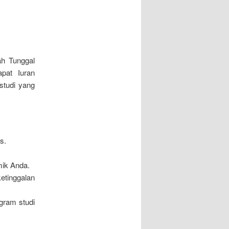
ah Tunggal
pat Iuran
studi yang
s.
ik Anda.
etinggalan
ogram studi