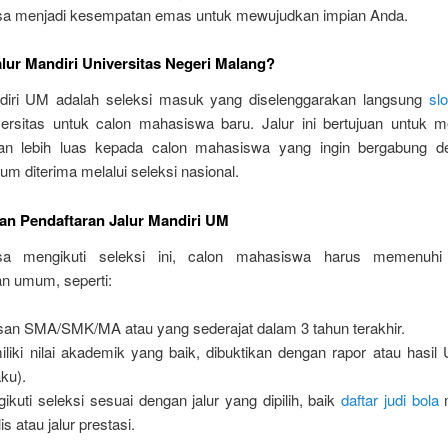
sa menjadi kesempatan emas untuk mewujudkan impian Anda.
alur Mandiri Universitas Negeri Malang?
diri UM adalah seleksi masuk yang diselenggarakan langsung
slo
versitas untuk calon mahasiswa baru. Jalur ini bertujuan untuk 
an lebih luas kepada calon mahasiswa yang ingin bergabung 
m diterima melalui seleksi nasional.
an Pendaftaran Jalur Mandiri UM
sa mengikuti seleksi ini, calon mahasiswa harus memenuhi
an umum, seperti:
san SMA/SMK/MA atau yang sederajat dalam 3 tahun terakhir.
liki nilai akademik yang baik, dibuktikan dengan rapor atau hasil 
aku).
ikuti seleksi sesuai dengan jalur yang dipilih, baik
daftar judi bola
m
lis atau jalur prestasi.