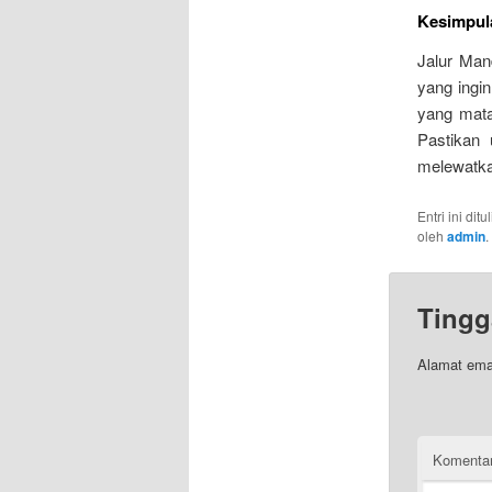
Kesimpul
Jalur Man
yang ingi
yang mata
Pastikan 
melewatka
Entri ini dit
oleh
admin
.
Tingg
Alamat emai
Komenta