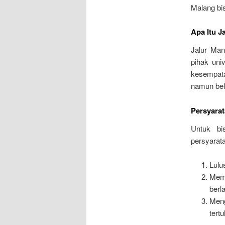
Malang bi
Apa Itu J
Jalur Man
pihak uni
kesempat
namun belu
Persyarat
Untuk bi
persyarat
Lulu
Memi
berl
Meng
tertu