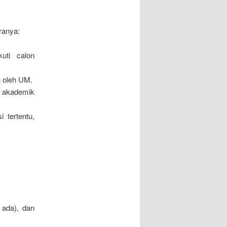
ranya:
uti calon
n oleh UM.
i akademik
 tertentu,
a ada), dan