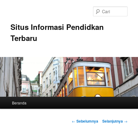
Langsung
ke
Cari
konten
utama
Situs Informasi Pendidkan
Terbaru
Menu
Beranda
utama
Navigasi
←
Sebelumnya
Selanjutnya
→
Tulisan