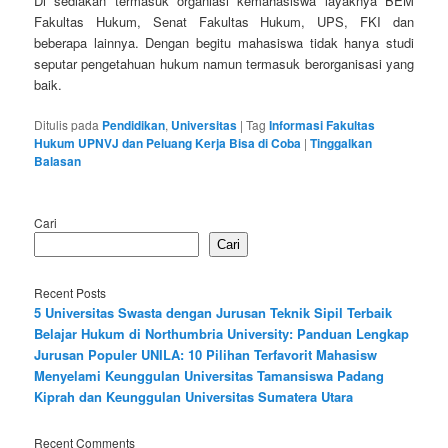
Di sediakan termasuk organiasi kemahasiswa layaknya BEM
Fakultas Hukum, Senat Fakultas Hukum, UPS, FKI dan
beberapa lainnya. Dengan begitu mahasiswa tidak hanya studi
seputar pengetahuan hukum namun termasuk berorganisasi yang
baik.
Ditulis pada
Pendidikan
,
Universitas
|
Tag
Informasi Fakultas
Hukum UPNVJ dan Peluang Kerja Bisa di Coba
|
Tinggalkan
Balasan
Cari
Cari
Recent Posts
5 Universitas Swasta dengan Jurusan Teknik Sipil Terbaik
Belajar Hukum di Northumbria University: Panduan Lengkap
Jurusan Populer UNILA: 10 Pilihan Terfavorit Mahasisw
Menyelami Keunggulan Universitas Tamansiswa Padang
Kiprah dan Keunggulan Universitas Sumatera Utara
Recent Comments