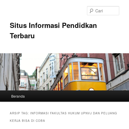
Langsung
Langsung
ke
ke
Cari
konten
konten
utama
sekunder
Situs Informasi Pendidkan
Terbaru
Menu
Beranda
utama
ARSIP TAG:
INFORMASI FAKULTAS HUKUM UPNVJ DAN PELUANG
KERJA BISA DI COBA